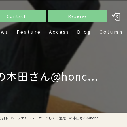
Contact
Reserve
ews
Feature
Access
Blog
Column
フェイシャル
脱毛
田さん@honc...
痩身
ダイエット
ホワイトニング
先日、パーソナルトレーナーとしてご活躍中の本田さん@honc...