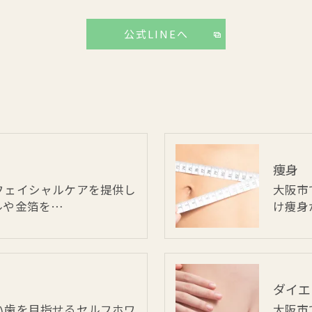
公式LINEへ
痩身
フェイシャルケアを提供し
大阪市
ルや金箔を…
け痩身
ダイエ
い歯を目指せるセルフホワ
大阪市