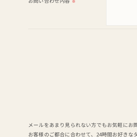
お問い合わせ内容
※
＜個人情報の開示･訂正・削除･利用停止の
当社では、お客様の個人情報の開示･訂正･
ご本人である事を確認のうえ、対応させて
個人情報の開示･訂正･削除・利用停止の具
メールをあまり見られない方でもお気軽にお問
お客様のご都合に合わせて、24時間お好きな