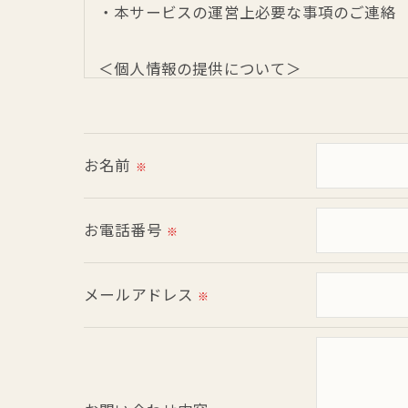
・本サービスの運営上必要な事項のご連絡
＜個人情報の提供について＞
当社ではお客様の同意を得た場合または法
取得した個人情報を第三者に提供すること
お名前
※
＜個人情報の委託について＞
当社では、利用目的の達成に必要な範囲に
お電話番号
※
これらの委託先に対しては個人情報保護契
メールアドレス
＜個人情報の安全管理＞
※
当社では、個人情報の漏洩等がなされない
＜個人情報を与えなかった場合に生じる結
必要な情報を頂けない場合は、それに対応